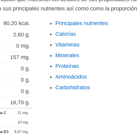
en sus principales nutrientes así como como la proporció
90,20 kcal.
Principales nutrientes
Calorías
2,60 g.
Vitaminas
0 mg.
Minerales
157 mg.
Proteínas
0 g.
Aminoácidos
0 g.
Carbohidratos
0 g.
16,70 g.
na C
31 mg.
10 mg.
na B3
6,97 mg.