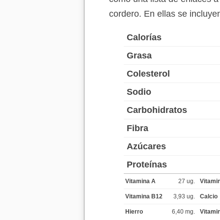
cordero. En ellas se incluy
Calorías
Grasa
Colesterol
Sodio
Carbohidratos
Fibra
Azúcares
Proteínas
Vitamina A
27 ug.
Vitami
Vitamina B12
3,93 ug.
Calcio
Hierro
6,40 mg.
Vitami