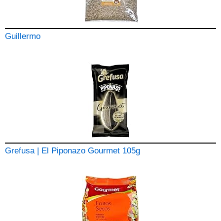
Guillermo
Grefusa | El Piponazo Gourmet 105g