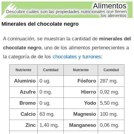
Alimentos
Descubre cuáles son las propiedades nutricionales que tienen
los alimentos
Minerales del chocolate negro
A coninuación, se muestran la cantidad de
minerales del
chocolate negro
, uno de los alimentos pertenecientes a
la categoría de de los
chocolates y turrones
:
Nutriente
Cantidad
Nutriente
Cantidad
Aluminio
0 ug.
Fósforo
287 mg.
Azufre
0 mg.
Hierro
0,92 mg.
Bromo
0 ug.
Yodo
5,50 mg.
Calcio
63 mg.
Magnesio
100 mg.
Zinc
1,40 mg.
Manganeso
0,06 mg.