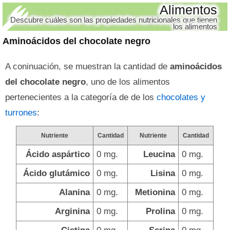
Alimentos
Descubre cuáles son las propiedades nutricionales que tienen
los alimentos
Aminoácidos del chocolate negro
A coninuación, se muestran la cantidad de
aminoácidos
del chocolate negro
, uno de los alimentos
pertenecientes a la categoría de de los
chocolates y
turrones
:
Nutriente
Cantidad
Nutriente
Cantidad
Ácido aspártico
0 mg.
Leucina
0 mg.
Ácido glutámico
0 mg.
Lisina
0 mg.
Alanina
0 mg.
Metionina
0 mg.
Arginina
0 mg.
Prolina
0 mg.