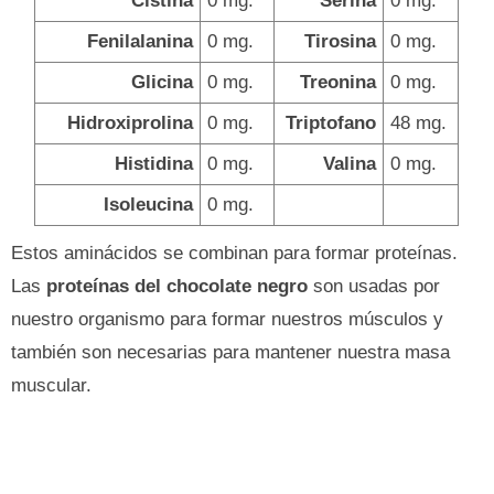
Cistina
0 mg.
Serina
0 mg.
Fenilalanina
0 mg.
Tirosina
0 mg.
Glicina
0 mg.
Treonina
0 mg.
Hidroxiprolina
0 mg.
Triptofano
48 mg.
Histidina
0 mg.
Valina
0 mg.
Isoleucina
0 mg.
Estos aminácidos se combinan para formar proteínas.
Las
proteínas del chocolate negro
son usadas por
nuestro organismo para formar nuestros músculos y
también son necesarias para mantener nuestra masa
muscular.