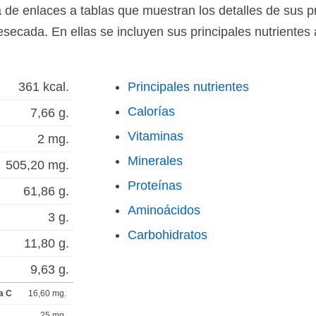
 de enlaces a tablas que muestran los detalles de sus p
ecada. En ellas se incluyen sus principales nutrientes
361 kcal.
Principales nutrientes
Calorías
7,66 g.
Vitaminas
2 mg.
Minerales
505,20 mg.
Proteínas
61,86 g.
Aminoácidos
3 g.
Carbohidratos
11,80 g.
9,63 g.
a C
16,60 mg.
25 mg.