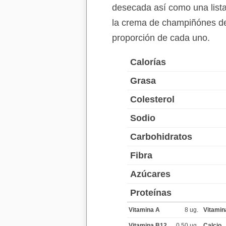
desecada así como una lista
la crema de champiñónes des
proporción de cada uno.
Calorías
Grasa
Colesterol
Sodio
Carbohidratos
Fibra
Azúcares
Proteínas
Vitamina A
8 ug.
Vitamin
Vitamina B12
0,50 ug.
Calcio