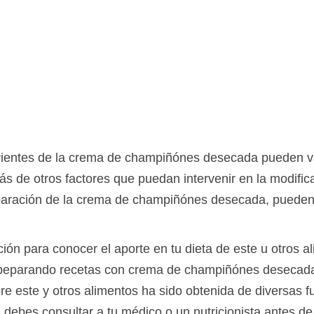
rientes de la crema de champiñónes desecada pueden var
s de otros factores que puedan intervenir en la modifica
aración de la crema de champiñónes desecada, pueden 
.
ción para conocer el aporte en tu dieta de este u otros a
eparando recetas con crema de champiñónes desecada s
e este y otros alimentos ha sido obtenida de diversas f
e debes consultar a tu médico o un nutricionista antes d