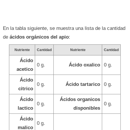
En la tabla siguiente, se muestra una lista de la cantidad
de
ácidos orgánicos del apio
:
Nutriente
Cantidad
Nutriente
Cantidad
Ácido
0 g.
Ácido oxalico
0 g.
acetico
Ácido
0 g.
Ácido tartarico
0 g.
citrico
Ácido
Ácidos organicos
0 g.
0 g.
lactico
disponibles
Ácido
0 g.
malico