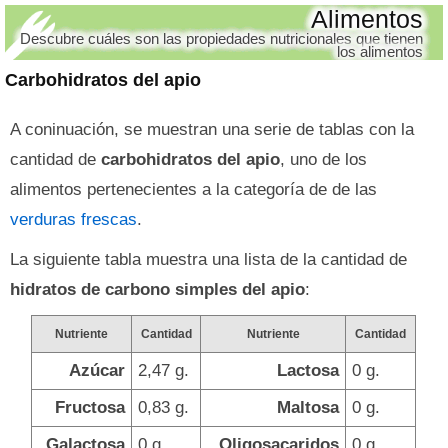
Alimentos
Descubre cuáles son las propiedades nutricionales que tienen
los alimentos
Carbohidratos del apio
A coninuación, se muestran una serie de tablas con la
cantidad de
carbohidratos del apio
, uno de los
alimentos pertenecientes a la categoría de de las
verduras frescas
.
La siguiente tabla muestra una lista de la cantidad de
hidratos de carbono simples del apio
:
Nutriente
Cantidad
Nutriente
Cantidad
Azúcar
2,47 g.
Lactosa
0 g.
Fructosa
0,83 g.
Maltosa
0 g.
Galactosa
0 g.
Oligosacaridos
0 g.