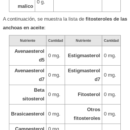
0 g.
malico
A continuación, se muestra la lista de
fitosteroles de las
anchoas en aceite
:
Nutriente
Cantidad
Nutriente
Cantidad
Avenaesterol
0 mg.
Estigmasterol
0 mg.
d5
Avenaesterol
Estigmasterol
0 mg.
0 mg.
d7
d7
Beta
0 mg.
Fitosterol
0 mg.
sitosterol
Otros
Brasicaesterol
0 mg.
0 mg.
fitosteroles
Campesterol
0 mg.