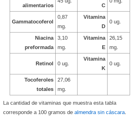
45 ug.
0 mg.
alimentarios
C
0,87
Vitamina
Gammatocoferol
0 ug.
mg.
D
Niacina
3,10
Vitamina
26,15
preformada
mg.
E
mg.
Vitamina
Retinol
0 ug.
0 ug.
K
Tocoferoles
27,06
totales
mg.
La cantidad de vitaminas que muestra esta tabla
corresponde a 100 gramos de
almendra sin cáscara
.