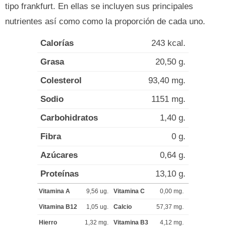
tipo frankfurt. En ellas se incluyen sus principales
nutrientes así como como la proporción de cada uno.
Calorías
243 kcal.
Grasa
20,50 g.
Colesterol
93,40 mg.
Sodio
1151 mg.
Carbohidratos
1,40 g.
Fibra
0 g.
Azúcares
0,64 g.
Proteínas
13,10 g.
Vitamina A
9,56 ug.
Vitamina C
0,00 mg.
Vitamina B12
1,05 ug.
Calcio
57,37 mg.
Hierro
1,32 mg.
Vitamina B3
4,12 mg.