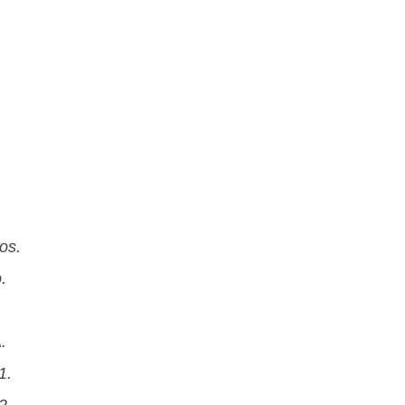
os.
.
.
1.