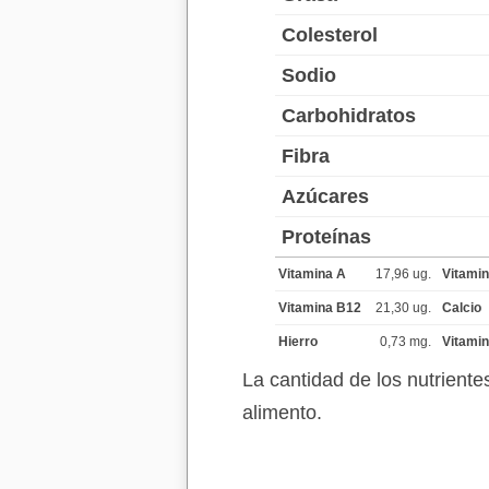
Colesterol
Sodio
Carbohidratos
Fibra
Azúcares
Proteínas
Vitamina A
17,96 ug.
Vitami
Vitamina B12
21,30 ug.
Calcio
Hierro
0,73 mg.
Vitami
La cantidad de los nutrient
alimento.