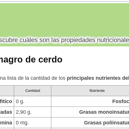
cubre cuáles son las propiedades nutricionale
 magro de cerdo
na lista de la cantidad de los
principales nutrientes d
Cantidad
Nutriente
fitíco
0 g.
Fosfoc
radas
2,90 g.
Grasas monoinsatu
enina
0 mg.
Grasas poliinsatu