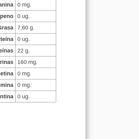
anina
0 mg.
openo
0 ug.
Grasa
7,60 g.
teína
0 ug.
eínas
22 g.
rinas
160 mg.
etina
0 mg.
omina
0 mg.
ntina
0 ug.