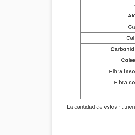
Al
Ca
Cal
Carbohid
Coles
Fibra inso
Fibra so
La cantidad de estos nutri