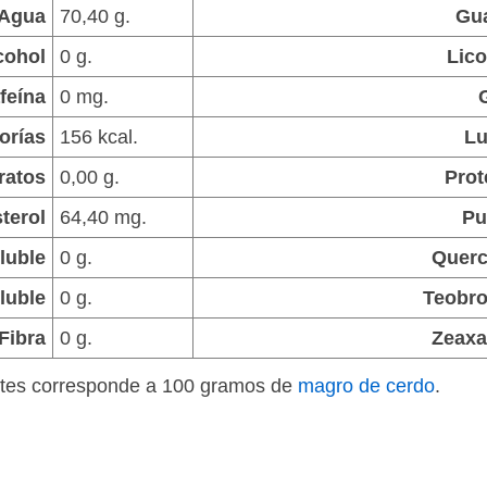
Agua
70,40 g.
Gu
cohol
0 g.
Lic
feína
0 mg.
orías
156 kcal.
Lu
ratos
0,00 g.
Prot
terol
64,40 mg.
Pu
luble
0 g.
Querc
luble
0 g.
Teobr
Fibra
0 g.
Zeaxa
entes corresponde a 100 gramos de
magro de cerdo
.