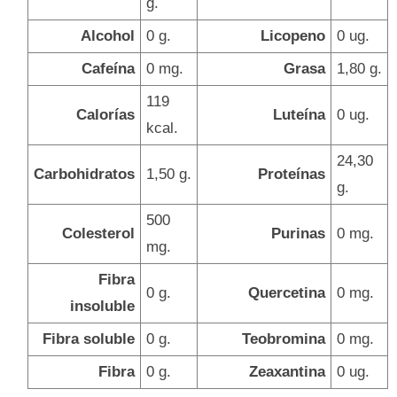
g.
Alcohol
0 g.
Licopeno
0 ug.
Cafeína
0 mg.
Grasa
1,80 g.
119
Calorías
Luteína
0 ug.
kcal.
24,30
Carbohidratos
1,50 g.
Proteínas
g.
500
Colesterol
Purinas
0 mg.
mg.
Fibra
0 g.
Quercetina
0 mg.
insoluble
Fibra soluble
0 g.
Teobromina
0 mg.
Fibra
0 g.
Zeaxantina
0 ug.