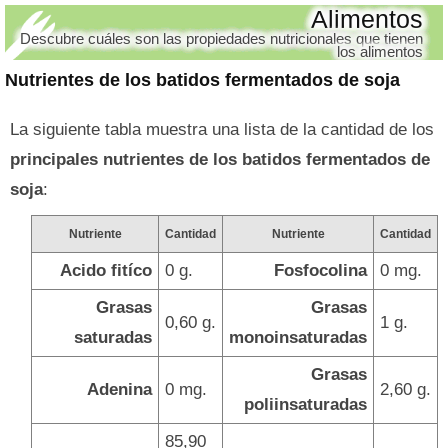
Alimentos
Descubre cuáles son las propiedades nutricionales que tienen
los alimentos
Nutrientes de los batidos fermentados de soja
La siguiente tabla muestra una lista de la cantidad de los
principales nutrientes de los batidos fermentados de
soja
:
Nutriente
Cantidad
Nutriente
Cantidad
Acido fitíco
0 g.
Fosfocolina
0 mg.
Grasas
Grasas
0,60 g.
1 g.
saturadas
monoinsaturadas
Grasas
Adenina
0 mg.
2,60 g.
poliinsaturadas
85,90