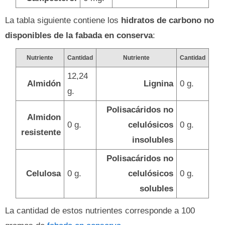
La tabla siguiente contiene los
hidratos de carbono no
disponibles de la fabada en conserva
:
Nutriente
Cantidad
Nutriente
Cantidad
12,24
Almidón
Lignina
0 g.
g.
Polisacáridos no
Almidon
0 g.
celulósicos
0 g.
resistente
insolubles
Polisacáridos no
Celulosa
0 g.
celulósicos
0 g.
solubles
La cantidad de estos nutrientes corresponde a 100