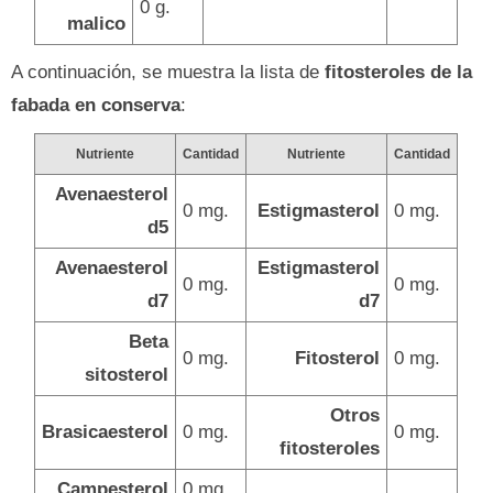
0 g.
malico
A continuación, se muestra la lista de
fitosteroles de la
fabada en conserva
:
Nutriente
Cantidad
Nutriente
Cantidad
Avenaesterol
0 mg.
Estigmasterol
0 mg.
d5
Avenaesterol
Estigmasterol
0 mg.
0 mg.
d7
d7
Beta
0 mg.
Fitosterol
0 mg.
sitosterol
Otros
Brasicaesterol
0 mg.
0 mg.
fitosteroles
Campesterol
0 mg.