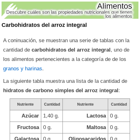
Alimentos
Descubre cuáles son las propiedades nutricionales que tienen
los alimentos
Carbohidratos del arroz integral
A coninuación, se muestran una serie de tablas con la
cantidad de
carbohidratos del arroz integral
, uno de
los alimentos pertenecientes a la categoría de de los
granos y harinas
.
La siguiente tabla muestra una lista de la cantidad de
hidratos de carbono simples del arroz integral
:
Nutriente
Cantidad
Nutriente
Cantidad
Azúcar
1,40 g.
Lactosa
0 g.
Fructosa
0 g.
Maltosa
0 g.
Galactosa
0 g.
Oligosacaridos
0 g.