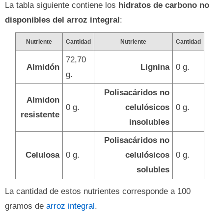
La tabla siguiente contiene los
hidratos de carbono no
disponibles del arroz integral
:
Nutriente
Cantidad
Nutriente
Cantidad
72,70
Almidón
Lignina
0 g.
g.
Polisacáridos no
Almidon
0 g.
celulósicos
0 g.
resistente
insolubles
Polisacáridos no
Celulosa
0 g.
celulósicos
0 g.
solubles
La cantidad de estos nutrientes corresponde a 100
gramos de
arroz integral
.