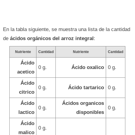
En la tabla siguiente, se muestra una lista de la cantidad
de
ácidos orgánicos del arroz integral
:
Nutriente
Cantidad
Nutriente
Cantidad
Ácido
0 g.
Ácido oxalico
0 g.
acetico
Ácido
0 g.
Ácido tartarico
0 g.
citrico
Ácido
Ácidos organicos
0 g.
0 g.
lactico
disponibles
Ácido
0 g.
malico