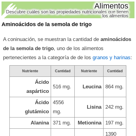
Alimentos
Descubre cuáles son las propiedades nutricionales que tienen
los alimentos
Aminoácidos de la semola de trigo
A coninuación, se muestran la cantidad de
aminoácidos
de la semola de trigo
, uno de los alimentos
pertenecientes a la categoría de de los
granos y harinas
:
Nutriente
Cantidad
Nutriente
Cantidad
Ácido
516 mg.
Leucina
864 mg.
aspártico
Ácido
4556
Lisina
242 mg.
glutámico
mg.
Alanina
371 mg.
Metionina
197 mg.
1390