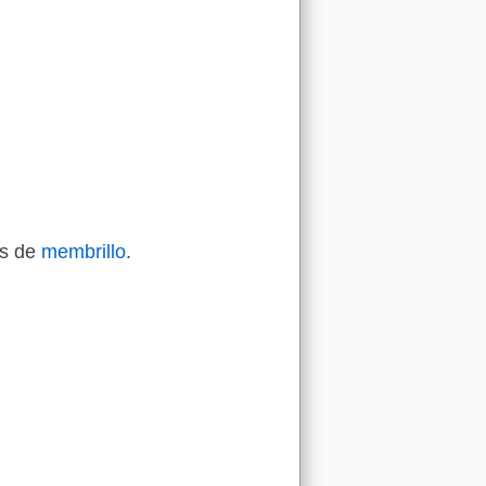
os de
membrillo
.