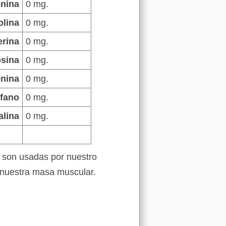
onina
0 mg.
olina
0 mg.
erina
0 mg.
osina
0 mg.
onina
0 mg.
ofano
0 mg.
alina
0 mg.
son usadas por nuestro
 nuestra masa muscular.