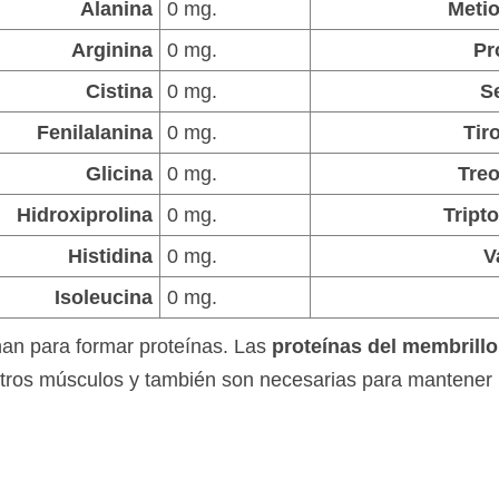
Alanina
0 mg.
Meti
Arginina
0 mg.
Pr
Cistina
0 mg.
S
Fenilalanina
0 mg.
Tir
Glicina
0 mg.
Tre
Hidroxiprolina
0 mg.
Tript
Histidina
0 mg.
V
Isoleucina
0 mg.
an para formar proteínas. Las
proteínas del membrillo
tros músculos y también son necesarias para mantener