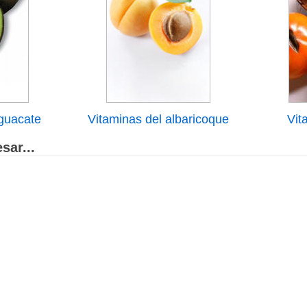
aguacate
Vitaminas del albaricoque
Vit
sar...