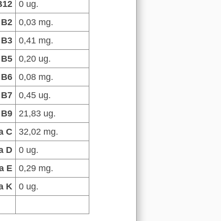
B12
0 ug.
 B2
0,03 mg.
 B3
0,41 mg.
 B5
0,20 ug.
 B6
0,08 mg.
 B7
0,45 ug.
 B9
21,83 ug.
a C
32,02 mg.
a D
0 ug.
a E
0,29 mg.
a K
0 ug.