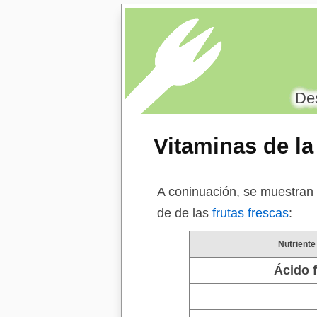
Des
Vitaminas de l
A coninuación, se muestran
de de las
frutas frescas
:
Nutriente
Ácido 