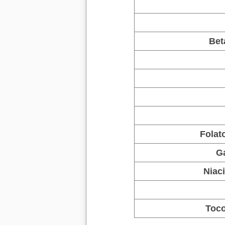
Bet
Folat
G
Niac
Toco