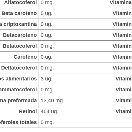
Alfatocoferol
0 mg.
Vitamina
Beta caroteno
0 ug.
Vitamin
a criptoxantina
0 ug.
Vitamin
Betacaroteno
0 ug.
Vitamin
Betatocoferol
0 mg.
Vitamin
Caroteno
0 ug.
Vitamin
Deltatocoferol
0 mg.
Vitamin
os alimentarios
3 ug.
Vitami
ammatocoferol
0 mg.
Vitami
ina preformada
13,40 mg.
Vitam
Retinol
464 ug.
Vitami
feroles totales
0 mg.