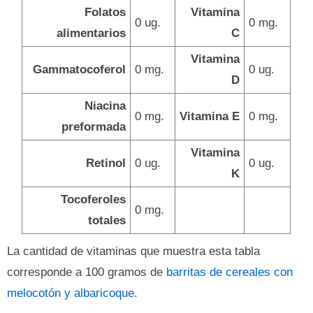
Folatos
Vitamina
0 ug.
0 mg.
alimentarios
C
Vitamina
Gammatocoferol
0 mg.
0 ug.
D
Niacina
0 mg.
Vitamina E
0 mg.
preformada
Vitamina
Retinol
0 ug.
0 ug.
K
Tocoferoles
0 mg.
totales
La cantidad de vitaminas que muestra esta tabla
corresponde a 100 gramos de
barritas de cereales con
melocotón y albaricoque
.