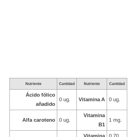
Nutriente
Cantidad
Nutriente
Cantidad
Ácido fólico
0 ug.
Vitamina A
0 ug.
añadido
Vitamina
Alfa caroteno
0 ug.
1 mg.
B1
Vitamina
0,70