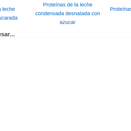
Proteínas de la leche
a leche
Proteína
condensada desnatada con
ucarada
azucar
sar...