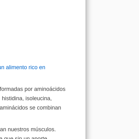
un alimento rico en
 formadas por aminoácidos
 histidina, isoleucina,
tos aminácidos se combinan
rman nuestros músculos.
a que sin un aporte