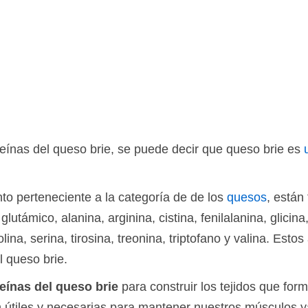
teínas del queso brie, se puede decir que queso brie es
to perteneciente a la categoría de de los
quesos
, están
utámico, alanina, arginina, cistina, fenilalanina, glicina,
rolina, serina, tirosina, treonina, triptofano y valina. Es
l queso brie.
eínas del queso brie
para construir los tejidos que fo
 útiles y necesarias para mantener nuestros músculos y