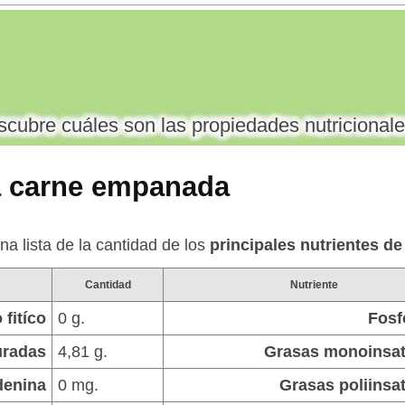
cubre cuáles son las propiedades nutricionale
la carne empanada
na lista de la cantidad de los
principales nutrientes d
Cantidad
Nutriente
 fitíco
0 g.
Fosf
uradas
4,81 g.
Grasas monoinsa
denina
0 mg.
Grasas poliinsa