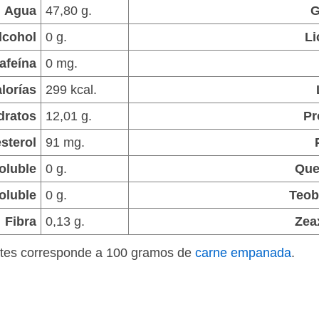
Agua
47,80 g.
G
lcohol
0 g.
Li
afeína
0 mg.
lorías
299 kcal.
dratos
12,01 g.
Pr
sterol
91 mg.
oluble
0 g.
Que
oluble
0 g.
Teob
Fibra
0,13 g.
Zea
entes corresponde a 100 gramos de
carne empanada
.