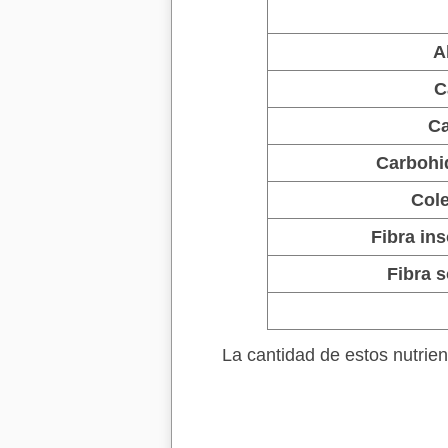
A
C
Ca
Carbohi
Cole
Fibra ins
Fibra s
La cantidad de estos nutri