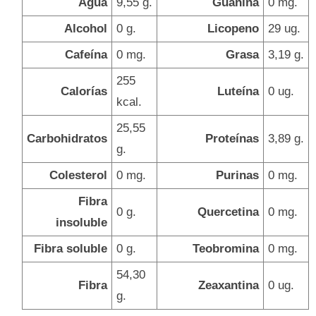
Agua
9,55 g.
Guanina
0 mg.
Alcohol
0 g.
Licopeno
29 ug.
Cafeína
0 mg.
Grasa
3,19 g.
255
Calorías
Luteína
0 ug.
kcal.
25,55
Carbohidratos
Proteínas
3,89 g.
g.
Colesterol
0 mg.
Purinas
0 mg.
Fibra
0 g.
Quercetina
0 mg.
insoluble
Fibra soluble
0 g.
Teobromina
0 mg.
54,30
Fibra
Zeaxantina
0 ug.
g.