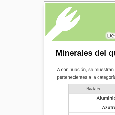
Des
Minerales del 
A coninuación, se muestran 
pertenecientes a la categor
Nutriente
Alumini
Azufr