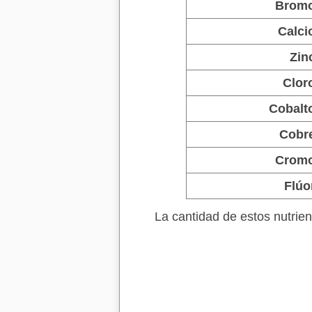
Brom
Calci
Zin
Clor
Cobalt
Cobr
Crom
Flúo
La cantidad de estos nutri