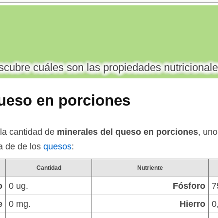
cubre cuáles son las propiedades nutricionale
queso en porciones
la cantidad de
minerales del queso en porciones
, uno
ía de de los
quesos
:
Cantidad
Nutriente
o
0 ug.
Fósforo
7
e
0 mg.
Hierro
0