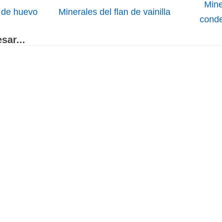
Mine
n de huevo
Minerales del flan de vainilla
cond
sar...