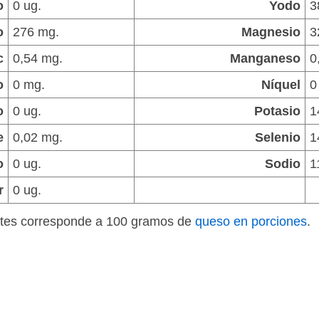
o
0 ug.
Yodo
3
o
276 mg.
Magnesio
3
c
0,54 mg.
Manganeso
0
o
0 mg.
Níquel
0
o
0 ug.
Potasio
1
e
0,02 mg.
Selenio
1
o
0 ug.
Sodio
1
r
0 ug.
entes corresponde a 100 gramos de
queso en porciones
.