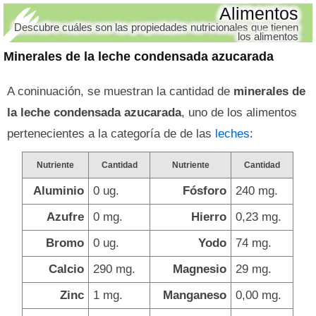
Alimentos
Descubre cuáles son las propiedades nutricionales que tienen
los alimentos
Minerales de la leche condensada azucarada
A coninuación, se muestran la cantidad de
minerales de
la leche condensada azucarada
, uno de los alimentos
pertenecientes a la categoría de de las
leches
:
Nutriente
Cantidad
Nutriente
Cantidad
Aluminio
0 ug.
Fósforo
240 mg.
Azufre
0 mg.
Hierro
0,23 mg.
Bromo
0 ug.
Yodo
74 mg.
Calcio
290 mg.
Magnesio
29 mg.
Zinc
1 mg.
Manganeso
0,00 mg.