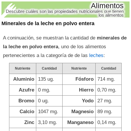
Alimentos
Descubre cuáles son las propiedades nutricionales que tienen
los alimentos
Minerales de la leche en polvo entera
A coninuación, se muestran la cantidad de
minerales de
la leche en polvo entera
, uno de los alimentos
pertenecientes a la categoría de de las
leches
:
Nutriente
Cantidad
Nutriente
Cantidad
Aluminio
135 ug.
Fósforo
714 mg.
Azufre
0 mg.
Hierro
0,70 mg.
Bromo
0 ug.
Yodo
27 mg.
Calcio
1047 mg.
Magnesio
89 mg.
Zinc
3,10 mg.
Manganeso
0,14 mg.