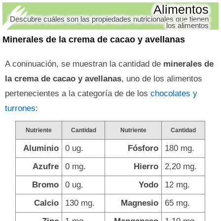
Alimentos
Descubre cuáles son las propiedades nutricionales que tienen
los alimentos
Minerales de la crema de cacao y avellanas
A coninuación, se muestran la cantidad de
minerales de
la crema de cacao y avellanas
, uno de los alimentos
pertenecientes a la categoría de de los
chocolates y
turrones
:
Nutriente
Cantidad
Nutriente
Cantidad
Aluminio
0 ug.
Fósforo
180 mg.
Azufre
0 mg.
Hierro
2,20 mg.
Bromo
0 ug.
Yodo
12 mg.
Calcio
130 mg.
Magnesio
65 mg.