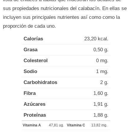
sus propiedades nutricionales del calabacín. En ellas se
incluyen sus principales nutrientes así como como la
proporción de cada uno.
Calorías
23,20 kcal.
Grasa
0,50 g.
Colesterol
0 mg.
Sodio
1 mg.
Carbohidratos
2 g.
Fibra
1,60 g.
Azúcares
1,91 g.
Proteínas
1,88 g.
Vitamina A
47,81 ug.
Vitamina C
13,82 mg.