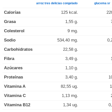
arroz tres delicias congelado
glucema sr
Calorías
125 kcal.
22
Grasa
1,55 g.
Colesterol
9 mg.
Sodio
534,40 mg.
0,
Carbohidratos
22,58 g.
Fibra
3,49 g.
Azúcares
1,10 g.
Proteínas
3,40 g.
1
Vitamina A
82,55 ug.
1
Vitamina C
1,13 mg.
Vitamina B12
1,34 ug.
0