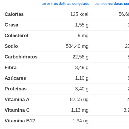
arroz tres delicias congelado
pisto de verduras co
Calorías
125 kcal.
56,6
Grasa
1,55 g.
Colesterol
9 mg.
Sodio
534,40 mg.
2
Carbohidratos
22,58 g.
Fibra
3,49 g.
Azúcares
1,10 g.
Proteínas
3,40 g.
Vitamina A
82,55 ug.
2
Vitamina C
1,13 mg.
3,
Vitamina B12
1,34 ug.