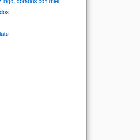
trigo, dorados con miel
ados
late