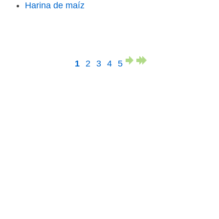
Harina de maíz
1
2
3
4
5