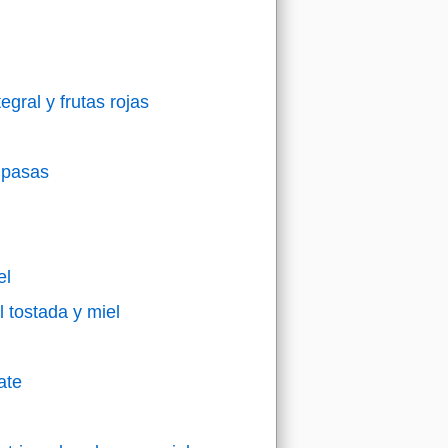
gral y frutas rojas
e pasas
el
 tostada y miel
ate