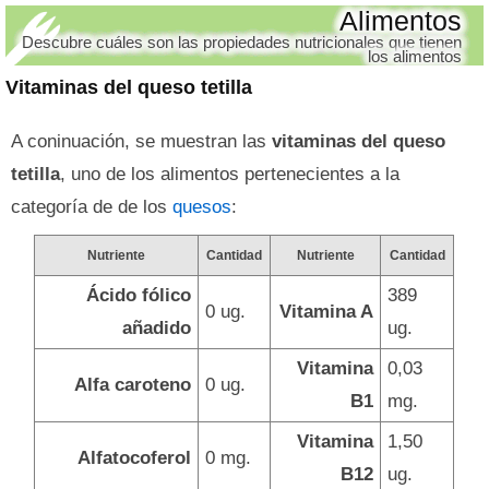
Alimentos
Descubre cuáles son las propiedades nutricionales que tienen
los alimentos
Vitaminas del queso tetilla
A coninuación, se muestran las
vitaminas del queso
tetilla
, uno de los alimentos pertenecientes a la
categoría de de los
quesos
:
Nutriente
Cantidad
Nutriente
Cantidad
Ácido fólico
389
0 ug.
Vitamina A
añadido
ug.
Vitamina
0,03
Alfa caroteno
0 ug.
B1
mg.
Vitamina
1,50
Alfatocoferol
0 mg.
B12
ug.