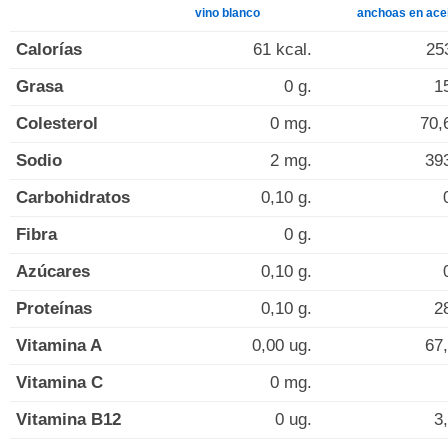
vino blanco
anchoas en ace
Calorías
61 kcal.
25
Grasa
0 g.
1
Colesterol
0 mg.
70,
Sodio
2 mg.
39
Carbohidratos
0,10 g.
Fibra
0 g.
Azúcares
0,10 g.
Proteínas
0,10 g.
2
Vitamina A
0,00 ug.
67,
Vitamina C
0 mg.
Vitamina B12
0 ug.
3