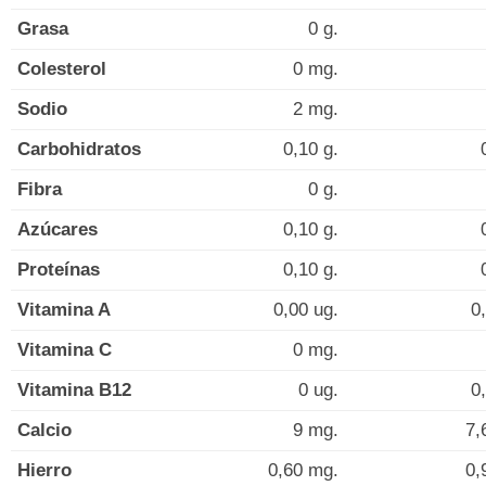
Grasa
0 g.
Colesterol
0 mg.
Sodio
2 mg.
Carbohidratos
0,10 g.
Fibra
0 g.
Azúcares
0,10 g.
Proteínas
0,10 g.
Vitamina A
0,00 ug.
0
Vitamina C
0 mg.
Vitamina B12
0 ug.
0
Calcio
9 mg.
7,
Hierro
0,60 mg.
0,