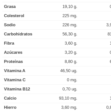
Grasa
19,10 g.
Colesterol
225 mg.
Sodio
226 mg.
3,
Carbohidratos
56,30 g.
8
Fibra
3,60 g.
Azúcares
3,20 g.
Proteínas
8,80 g.
Vitamina A
46,50 ug.
Vitamina C
0 mg.
Vitamina B12
0,70 ug.
Calcio
93,10 mg.
Hierro
3,60 mg.
0,