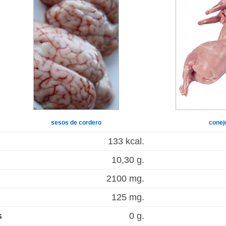
sesos de cordero
conej
133 kcal.
10,30 g.
2100 mg.
125 mg.
s
0 g.