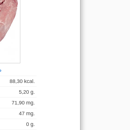
o
88,30 kcal.
5,20 g.
71,90 mg.
47 mg.
0 g.