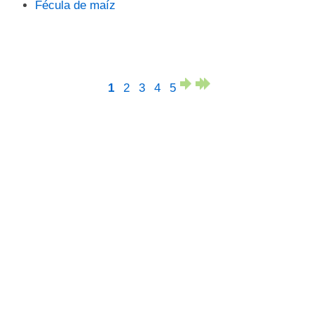
Fécula de maíz
1
2
3
4
5