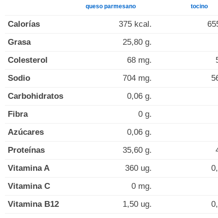
queso parmesano
tocino
Calorías
375 kcal.
65
Grasa
25,80 g.
Colesterol
68 mg.
Sodio
704 mg.
5
Carbohidratos
0,06 g.
Fibra
0 g.
Azúcares
0,06 g.
Proteínas
35,60 g.
Vitamina A
360 ug.
0
Vitamina C
0 mg.
Vitamina B12
1,50 ug.
0