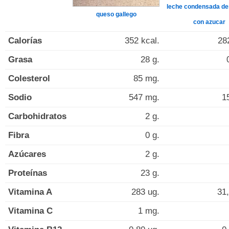
leche condensada de
queso gallego
con azucar
Calorías
352 kcal.
28
Grasa
28 g.
Colesterol
85 mg.
Sodio
547 mg.
1
Carbohidratos
2 g.
Fibra
0 g.
Azúcares
2 g.
Proteínas
23 g.
Vitamina A
283 ug.
31,
Vitamina C
1 mg.