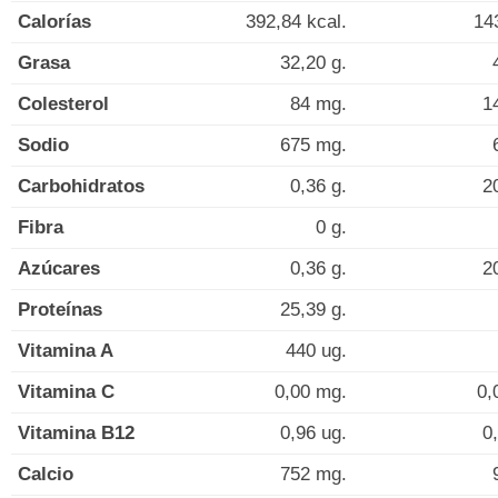
Calorías
392,84 kcal.
14
Grasa
32,20 g.
Colesterol
84 mg.
1
Sodio
675 mg.
Carbohidratos
0,36 g.
2
Fibra
0 g.
Azúcares
0,36 g.
2
Proteínas
25,39 g.
Vitamina A
440 ug.
Vitamina C
0,00 mg.
0,
Vitamina B12
0,96 ug.
0
Calcio
752 mg.