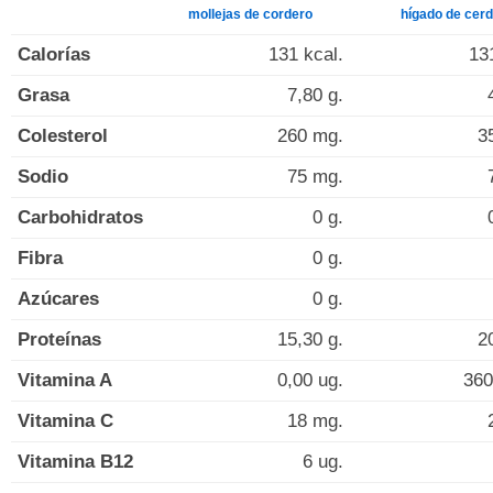
mollejas de cordero
hígado de cer
Calorías
131 kcal.
13
Grasa
7,80 g.
Colesterol
260 mg.
3
Sodio
75 mg.
Carbohidratos
0 g.
Fibra
0 g.
Azúcares
0 g.
Proteínas
15,30 g.
2
Vitamina A
0,00 ug.
360
Vitamina C
18 mg.
Vitamina B12
6 ug.