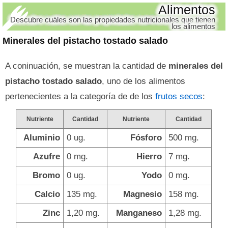
Alimentos
Descubre cuáles son las propiedades nutricionales que tienen
los alimentos
Minerales del pistacho tostado salado
A coninuación, se muestran la cantidad de
minerales del
pistacho tostado salado
, uno de los alimentos
pertenecientes a la categoría de de los
frutos secos
:
Nutriente
Cantidad
Nutriente
Cantidad
Aluminio
0 ug.
Fósforo
500 mg.
Azufre
0 mg.
Hierro
7 mg.
Bromo
0 ug.
Yodo
0 mg.
Calcio
135 mg.
Magnesio
158 mg.
Zinc
1,20 mg.
Manganeso
1,28 mg.