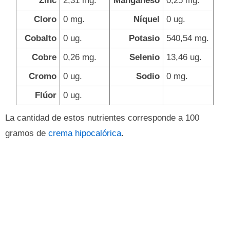
Zinc
2,31 mg.
Manganeso
0,25 mg.
Cloro
0 mg.
Níquel
0 ug.
Cobalto
0 ug.
Potasio
540,54 mg.
Cobre
0,26 mg.
Selenio
13,46 ug.
Cromo
0 ug.
Sodio
0 mg.
Flúor
0 ug.
La cantidad de estos nutrientes corresponde a 100
gramos de
crema hipocalórica
.