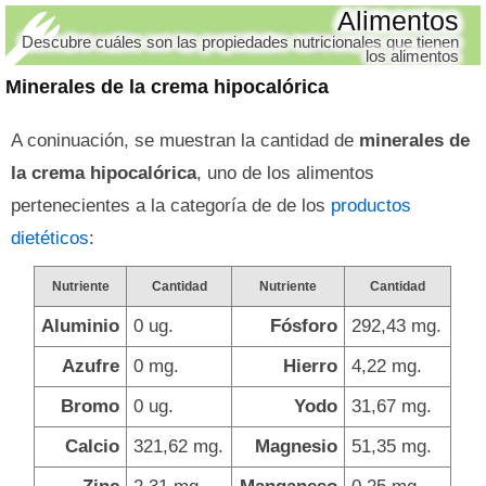
Alimentos
Descubre cuáles son las propiedades nutricionales que tienen
los alimentos
Minerales de la crema hipocalórica
A coninuación, se muestran la cantidad de
minerales de
la crema hipocalórica
, uno de los alimentos
pertenecientes a la categoría de de los
productos
dietéticos
:
Nutriente
Cantidad
Nutriente
Cantidad
Aluminio
0 ug.
Fósforo
292,43 mg.
Azufre
0 mg.
Hierro
4,22 mg.
Bromo
0 ug.
Yodo
31,67 mg.
Calcio
321,62 mg.
Magnesio
51,35 mg.