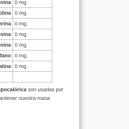
onina
0 mg.
olina
0 mg.
erina
0 mg.
osina
0 mg.
onina
0 mg.
ofano
0 mg.
alina
0 mg.
ipocalórica
son usadas por
mantener nuestra masa