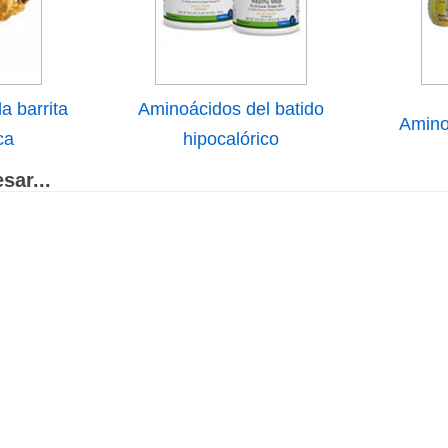
a barrita
Aminoácidos del batido
Aminoá
ca
hipocalórico
sar...