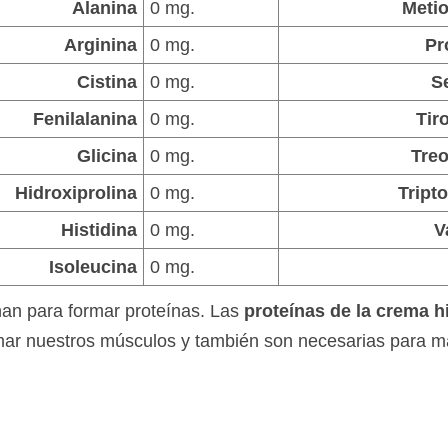
Alanina
0 mg.
Meti
Arginina
0 mg.
Pr
Cistina
0 mg.
S
Fenilalanina
0 mg.
Tir
Glicina
0 mg.
Tre
Hidroxiprolina
0 mg.
Tript
Histidina
0 mg.
V
Isoleucina
0 mg.
an para formar proteínas. Las
proteínas de la crema h
mar nuestros músculos y también son necesarias para 