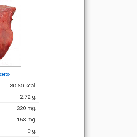
 cerdo
80,80 kcal.
2,72 g.
320 mg.
153 mg.
0 g.