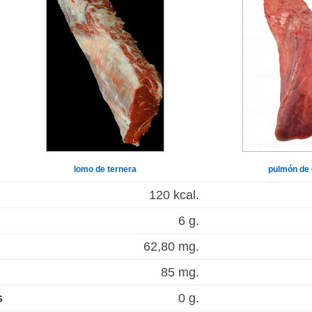
lomo de ternera
pulmón de
120 kcal.
6 g.
62,80 mg.
85 mg.
s
0 g.