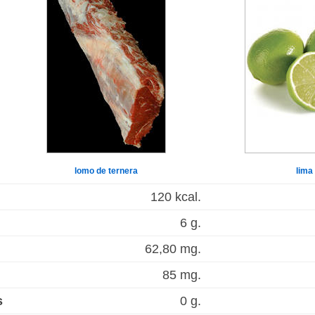
lomo de ternera
lima
120 kcal.
6 g.
62,80 mg.
85 mg.
s
0 g.