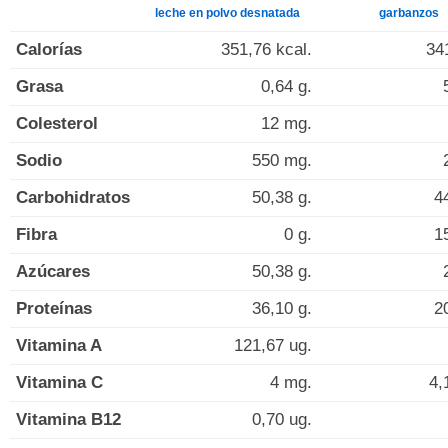
leche en polvo desnatada
garbanzos
Calorías
351,76 kcal.
34
Grasa
0,64 g.
Colesterol
12 mg.
Sodio
550 mg.
Carbohidratos
50,38 g.
4
Fibra
0 g.
1
Azúcares
50,38 g.
Proteínas
36,10 g.
2
Vitamina A
121,67 ug.
Vitamina C
4 mg.
4,
Vitamina B12
0,70 ug.