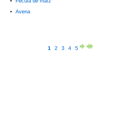
Fécula de maíz
Avena
1
2
3
4
5