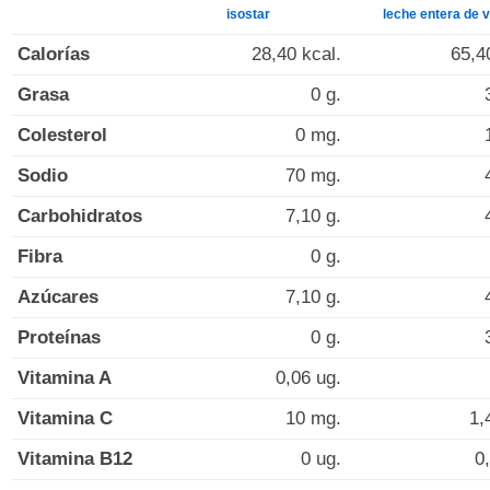
isostar
leche entera de 
Calorías
28,40 kcal.
65,4
Grasa
0 g.
Colesterol
0 mg.
Sodio
70 mg.
Carbohidratos
7,10 g.
Fibra
0 g.
Azúcares
7,10 g.
Proteínas
0 g.
Vitamina A
0,06 ug.
Vitamina C
10 mg.
1,
Vitamina B12
0 ug.
0