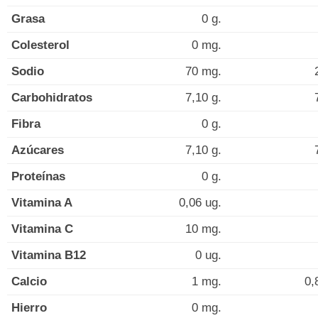
Grasa
0 g.
Colesterol
0 mg.
Sodio
70 mg.
Carbohidratos
7,10 g.
Fibra
0 g.
Azúcares
7,10 g.
Proteínas
0 g.
Vitamina A
0,06 ug.
Vitamina C
10 mg.
Vitamina B12
0 ug.
Calcio
1 mg.
0,
Hierro
0 mg.